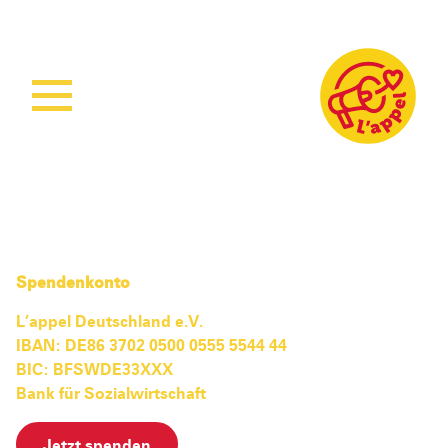
Home
Aktuelles
Unsere Arbeit
Unsere Projekte
Sierra Leone
Spendenkonto
Über L’appel
Ruanda
Stärkung der Kindergesundheit
L’appel Deutschland e.V.
IBAN: DE86 3702 0500 0555 5544 44
Spenden
Was wir tun
Woman Empowerment
Über uns
BIC: BFSWDE33XXX
Wie wir arbeiten
Sichere Geburtshilfe
Unser Team
Bank für Sozialwirtschaft
Ruanda Nursery School Feeding Project
Mitmachen
Jetzt spenden