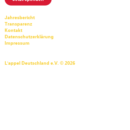
Pediatric Emergency Fund
Transparenz
Abgeschlossene Projekte
Jahresbericht
Jahresbericht
Transparenz
Partnerschaften
Kontakt
Datenschutzerklärung
Impressum
L'appel Deutschland e.V. © 2026