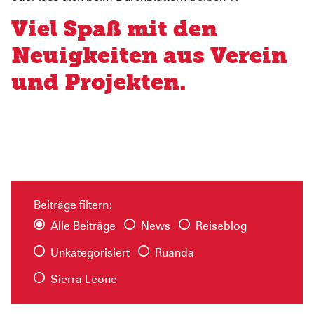
Pediatric Emergency Fund
Transparenz
Viel Spaß mit den
Abgeschlossene Projekte
Jahresbericht
Neuigkeiten aus Verein
Partnerschaften
und Projekten.
Beiträge filtern:
Alle Beiträge
News
Reiseblog
Unkategorisiert
Ruanda
Sierra Leone