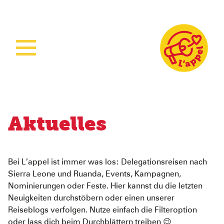
Home
Aktuelles
Unsere Arbeit
Aktuelles
Unsere Projekte
Sierra Leone
Über L’appel
Ruanda
Stärkung der Kindergesundheit
Bei L’appel ist immer was los: Delegationsreisen nach
Spenden
Was wir tun
Woman Empowerment
Über uns
Sierra Leone und Ruanda, Events, Kampagnen,
Nominierungen oder Feste. Hier kannst du die letzten
Wie wir arbeiten
Sichere Geburtshilfe
Unser Team
Neuigkeiten durchstöbern oder einen unserer
Reiseblogs verfolgen. Nutze einfach die Filteroption
Ruanda Nursery School Feeding Project
Mitmachen
oder lass dich beim Durchblättern treiben 😉