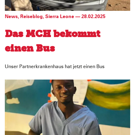
News
,
Reiseblog
,
Sierra Leone
—
28.02.2025
Das MCH bekommt
einen Bus
Unser Partnerkrankenhaus hat jetzt einen Bus