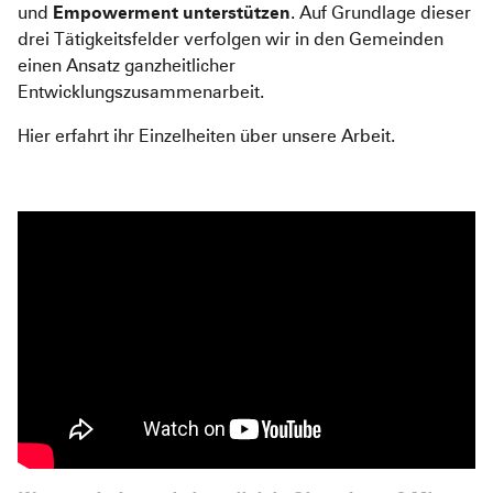
und
Empowerment unterstützen
. Auf Grundlage dieser
Pediatric Emergency Fund
Transparenz
drei Tätigkeitsfelder verfolgen wir in den Gemeinden
Abgeschlossene Projekte
Jahresbericht
einen Ansatz ganzheitlicher
Entwicklungszusammenarbeit.
Partnerschaften
Hier erfahrt ihr Einzelheiten über unsere Arbeit.