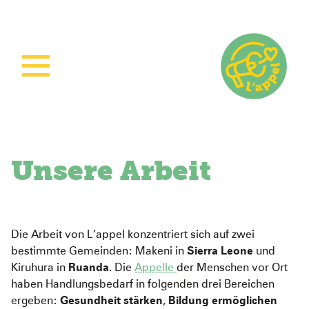
Home
Aktuelles
Unsere Arbeit
Unsere Arbeit
Unsere Projekte
Sierra Leone
Über L’appel
Ruanda
Stärkung der Kindergesundheit
Die Arbeit von L’appel konzentriert sich auf zwei
Spenden
Was wir tun
Woman Empowerment
Über uns
bestimmte Gemeinden: Makeni in
Sierra Leone
und
Wie wir arbeiten
Sichere Geburtshilfe
Unser Team
Kiruhura in
Ruanda
. Die
Appelle
der Menschen vor Ort
haben Handlungsbedarf in folgenden drei Bereichen
Ruanda Nursery School Feeding Project
Mitmachen
ergeben:
Gesundheit stärken
,
Bildung ermöglichen