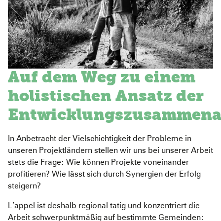
Pediatric Emergency Fund
Transparenz
Abgeschlossene Projekte
Jahresbericht
Partnerschaften
Auf dem Weg zu einem
holistischen Ansatz der
Entwicklungszusammena
In Anbetracht der Vielschichtigkeit der Probleme in
unseren Projektländern stellen wir uns bei unserer Arbeit
stets die Frage: Wie können Projekte voneinander
profitieren? Wie lässt sich durch Synergien der Erfolg
steigern?
L’appel ist deshalb regional tätig und konzentriert die
Arbeit schwerpunktmäßig auf bestimmte Gemeinden: