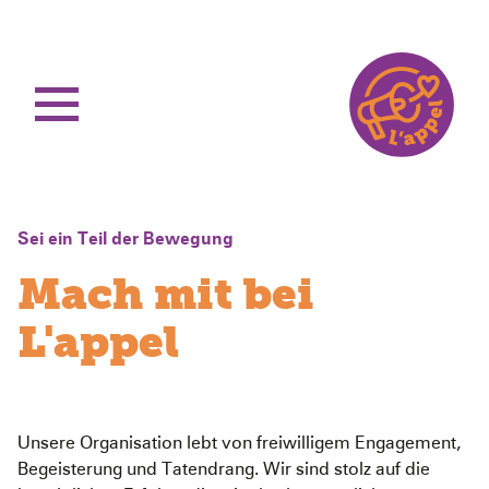
Home
Aktuelles
Sei ein Teil der Bewegung
Unsere Arbeit
Mach mit bei
Unsere Projekte
Sierra Leone
L'appel
Über L’appel
Ruanda
Stärkung der Kindergesundheit
Spenden
Was wir tun
Woman Empowerment
Über uns
Wie wir arbeiten
Sichere Geburtshilfe
Unser Team
Unsere Organisation lebt von freiwilligem Engagement,
Ruanda Nursery School Feeding Project
Mitmachen
Begeisterung und Tatendrang. Wir sind stolz auf die