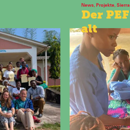
News
,
Projekte
,
Sierr
Der PEF
alt