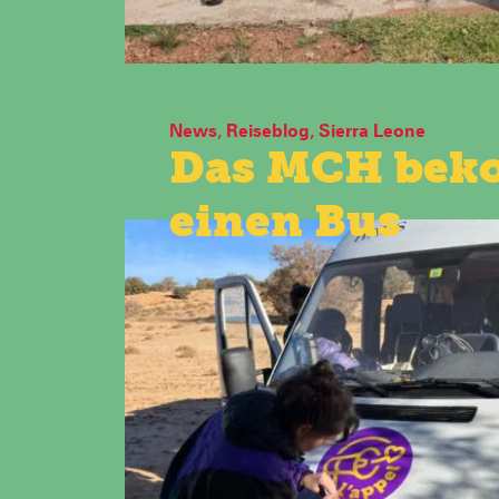
News
,
Reiseblog
,
Sierra Leone
Das MCH bek
einen Bus