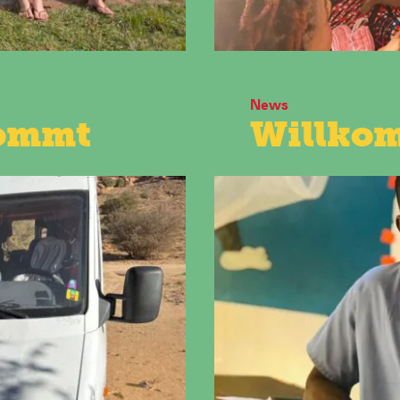
News
ommt
Willkom