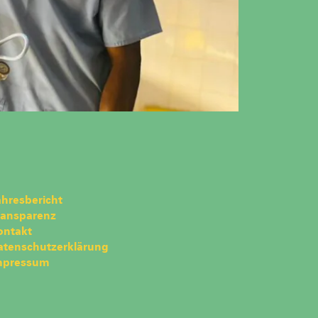
hresbericht
ransparenz
ontakt
atenschutzerklärung
mpressum