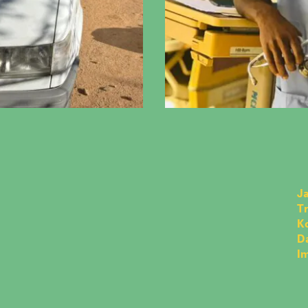
Ja
T
K
D
I