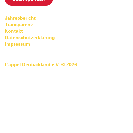
Pediatric Emergency Fund
Transparenz
Abgeschlossene Projekte
Jahresbericht
Jahresbericht
Transparenz
Partnerschaften
Kontakt
Datenschutzerklärung
Impressum
L'appel Deutschland e.V. © 2026