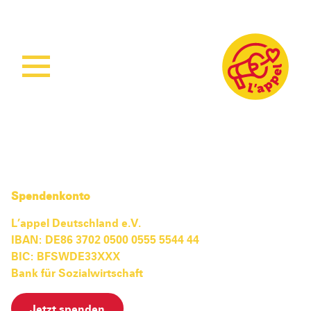
Home
Aktuelles
Unsere Arbeit
Unsere Projekte
Sierra Leone
Spendenkonto
Über L’appel
Ruanda
Stärkung der Kindergesundheit
L’appel Deutschland e.V.
IBAN: DE86 3702 0500 0555 5544 44
Spenden
Was wir tun
Woman Empowerment
Über uns
BIC: BFSWDE33XXX
Wie wir arbeiten
Sichere Geburtshilfe
Unser Team
Bank für Sozialwirtschaft
Ruanda Nursery School Feeding Project
Mitmachen
Jetzt spenden