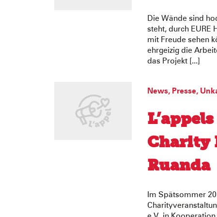
Die Wände sind ho
steht, durch EURE 
mit Freude sehen k
ehrgeizig die Arbeit
das Projekt [...]
News
,
Presse
,
Unka
L’appels
Charity 
Ruanda
Im Spätsommer 2014
Charityveranstaltu
e.V. in Kooperatio