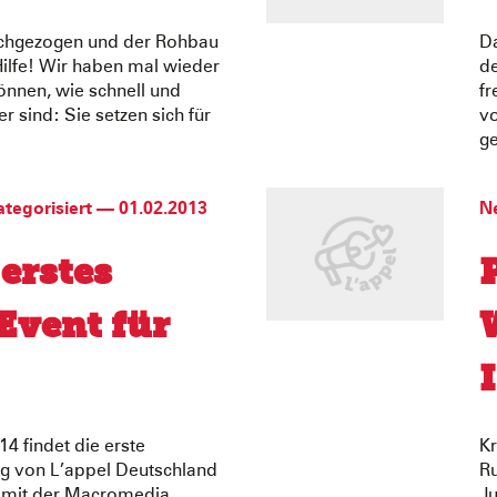
chgezogen und der Rohbau
Da
Hilfe! Wir haben mal wieder
de
önnen, wie schnell und
fr
er sind: Sie setzen sich für
vo
ge
tegorisiert
—
01.02.2013
N
 erstes
Event für
 findet die erste
K
ng von L’appel Deutschland
Ru
n mit der Macromedia
Ju