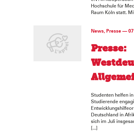
Hochschule für Me
Raum Köln statt. Mit
News
,
Presse
—
07
Presse:
Westdeu
Allgeme
Studenten helfen i
Studierende engagie
Entwicklungshilfeor
Deutschland in Afr
sich im Juli insge
[...]