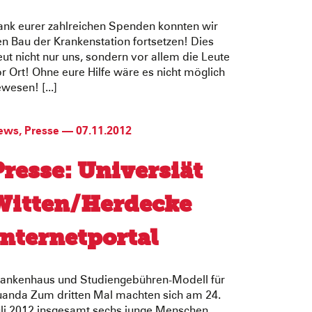
nk eurer zahlreichen Spenden konnten wir
n Bau der Krankenstation fortsetzen! Dies
eut nicht nur uns, sondern vor allem die Leute
r Ort! Ohne eure Hilfe wäre es nicht möglich
wesen! [...]
ews
,
Presse
—
07.11.2012
Presse: Universiät
Witten/Herdecke
Internetportal
rankenhaus und Studiengebühren-Modell für
anda Zum dritten Mal machten sich am 24.
li 2012 insgesamt sechs junge Menschen,