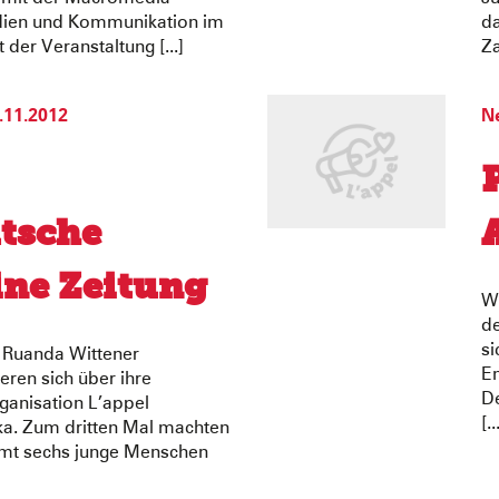
dien und Kommunikation im
da
 der Veranstaltung [...]
Za
.11.2012
N
tsche
ine Zeitung
Wi
de
si
n Ruanda Wittener
En
ren sich über ihre
De
ganisation L’appel
[..
ika. Zum dritten Mal machten
samt sechs junge Menschen