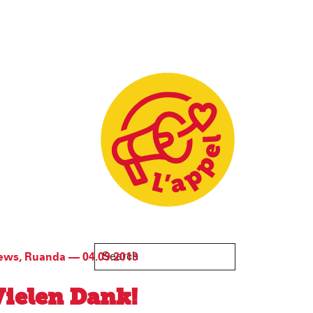
ews
,
Ruanda
—
04.09.2013
Vielen Dank!