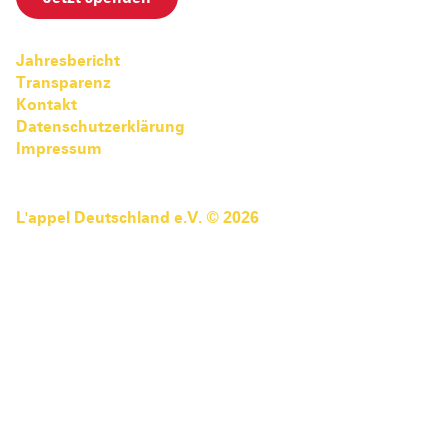
Pediatric Emergency Fund
Transparenz
Abgeschlossene Projekte
Jahresbericht
Jahresbericht
Transparenz
Partnerschaften
Kontakt
Datenschutzerklärung
Impressum
L'appel Deutschland e.V. © 2026