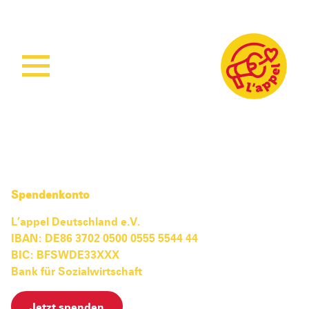
Home
Aktuelles
Unsere Arbeit
Unsere Projekte
Sierra Leone
Spendenkonto
Über L’appel
Ruanda
Stärkung der Kindergesundheit
L’appel Deutschland e.V.
IBAN: DE86 3702 0500 0555 5544 44
Spenden
Was wir tun
Woman Empowerment
Über uns
BIC: BFSWDE33XXX
Wie wir arbeiten
Sichere Geburtshilfe
Unser Team
Bank für Sozialwirtschaft
Ruanda Nursery School Feeding Project
Mitmachen
Jetzt spenden