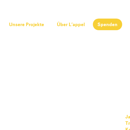
Unsere Projekte
Über L’appel
Spenden
Ja
T
K