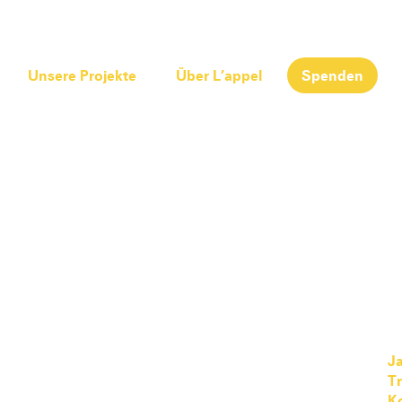
Unsere Projekte
Über L’appel
Spenden
Ja
T
K