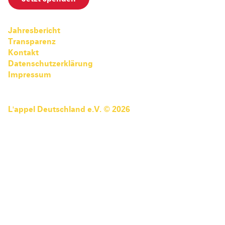
Pediatric Emergency Fund
Transparenz
Abgeschlossene Projekte
Jahresbericht
Jahresbericht
Transparenz
Partnerschaften
Kontakt
Datenschutzerklärung
Impressum
L'appel Deutschland e.V. © 2026