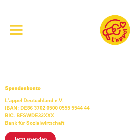
Home
Aktuelles
Unsere Arbeit
Unsere Projekte
Sierra Leone
Spendenkonto
Über L’appel
Ruanda
Stärkung der Kindergesundheit
L’appel Deutschland e.V.
IBAN: DE86 3702 0500 0555 5544 44
Spenden
Was wir tun
Woman Empowerment
Über uns
BIC: BFSWDE33XXX
Wie wir arbeiten
Sichere Geburtshilfe
Unser Team
Bank für Sozialwirtschaft
Ruanda Nursery School Feeding Project
Mitmachen
Jetzt spenden