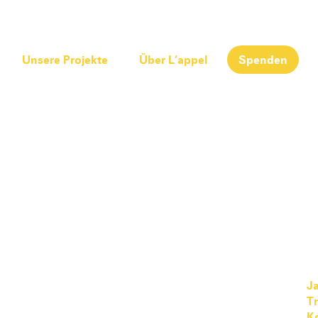
Unsere Projekte
Über L’appel
Spenden
Ja
T
K