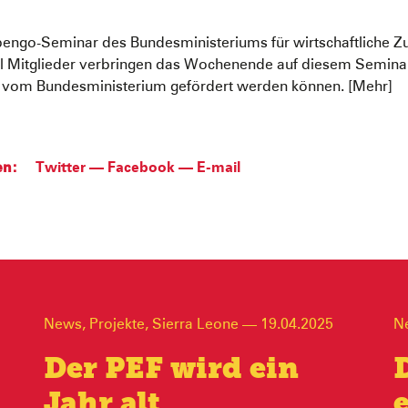
bengo-Seminar des Bundesministeriums für wirtschaftliche
l Mitglieder verbringen das Wochenende auf diesem Seminar
n vom Bundesministerium gefördert werden können. [Mehr]
en:
Twitter
—
Facebook
—
E-mail
News
,
Projekte
,
Sierra Leone
—
19.04.2025
N
Der PEF wird ein
Jahr alt