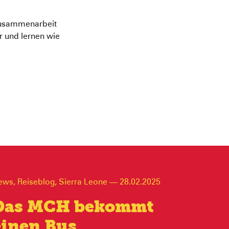
 Zusammenarbeit
 und lernen wie
ews
,
Reiseblog
,
Sierra Leone
—
28.02.2025
Das MCH bekommt
einen Bus