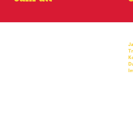
Ja
T
K
D
I