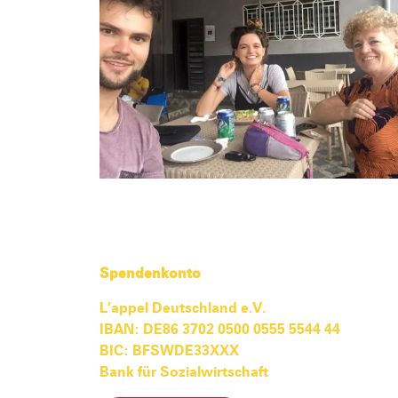
Spendenkonto
L’appel Deutschland e.V.
IBAN: DE86 3702 0500 0555 5544 44
BIC: BFSWDE33XXX
Bank für Sozialwirtschaft