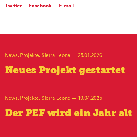
Twitter
—
Facebook
—
E-mail
News
,
Projekte
,
Sierra Leone
—
25.01.2026
Neues Projekt gestartet
News
,
Projekte
,
Sierra Leone
—
19.04.2025
Der PEF wird ein Jahr alt