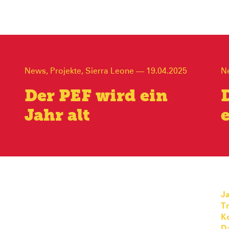
News
,
Projekte
,
Sierra Leone
—
19.04.2025
N
Der PEF wird ein
Jahr alt
Ja
T
K
D