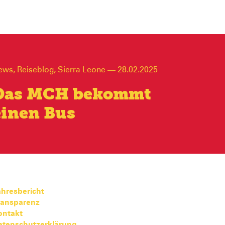
ews
,
Reiseblog
,
Sierra Leone
—
28.02.2025
Das MCH bekommt
einen Bus
hresbericht
ransparenz
ontakt
atenschutzerklärung