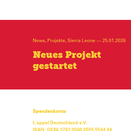
News
,
Projekte
,
Sierra Leone
—
25.01.2026
Neues Projekt
gestartet
Spendenkonto
L’appel Deutschland e.V.
IBAN: DE86 3702 0500 0555 5544 44