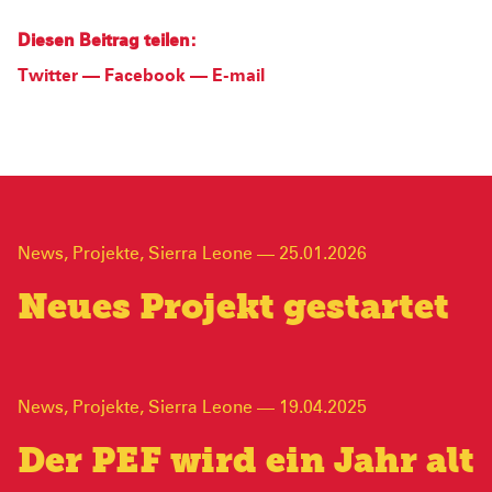
Diesen Beitrag teilen:
Twitter
—
Facebook
—
E-mail
News
,
Projekte
,
Sierra Leone
—
25.01.2026
Neues Projekt gestartet
News
,
Projekte
,
Sierra Leone
—
19.04.2025
Der PEF wird ein Jahr alt