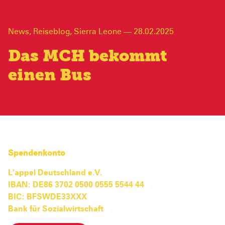
News
,
Reiseblog
,
Sierra Leone
—
28.02.2025
Das MCH bekommt
einen Bus
Spendenkonto
L’appel Deutschland e.V.
IBAN: DE86 3702 0500 0555 5544 44
BIC: BFSWDE33XXX
Bank für Sozialwirtschaft