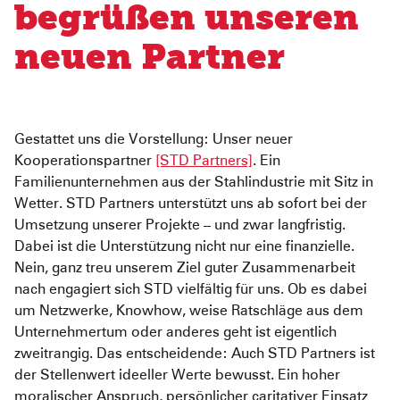
begrüßen unseren
Pediatric Emergency Fund
Transparenz
neuen Partner
Abgeschlossene Projekte
Jahresbericht
Partnerschaften
Gestattet uns die Vorstellung: Unser neuer
Kooperationspartner
[STD Partners]
. Ein
Familienunternehmen aus der Stahlindustrie mit Sitz in
Wetter. STD Partners unterstützt uns ab sofort bei der
Umsetzung unserer Projekte – und zwar langfristig.
Dabei ist die Unterstützung nicht nur eine finanzielle.
Nein, ganz treu unserem Ziel guter Zusammenarbeit
nach engagiert sich STD vielfältig für uns. Ob es dabei
um Netzwerke, Knowhow, weise Ratschläge aus dem
Unternehmertum oder anderes geht ist eigentlich
zweitrangig. Das entscheidende: Auch STD Partners ist
der Stellenwert ideeller Werte bewusst. Ein hoher
moralischer Anspruch, persönlicher caritativer Einsatz