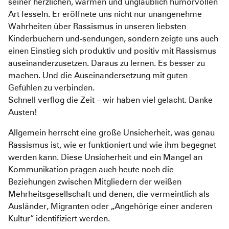
seiner herzlichen, warmen und unglaublich humorvollen
Pediatric Emergency Fund
Transparenz
Art fesseln. Er eröffnete uns nicht nur unangenehme
Wahrhe
iten über Rassismus in unseren liebsten
Abgeschlossene Projekte
Jahresbericht
Kinderbüchern und-sendungen, sondern zeigte uns auch
Partnerschaften
einen Einstieg sich produktiv und positiv mit Rassismus
auseinanderzusetzen. Daraus zu lernen. Es besser zu
machen. Und die Auseinandersetzung mit guten
Gefühlen zu verbinden.
Schnell verflog die Zeit – wir haben viel gelacht. Danke
Austen!
Allgemein herrscht eine große Unsicherheit, was genau
Rassismus ist, wie er funktioniert und wie ihm begegnet
werden kann. Diese Unsicherheit und ein Mangel an
Kommunikation prägen auch heute noch die
Beziehungen zwischen Mitgliedern der weißen
Mehrheitsgesellschaft und denen, die vermeintlich als
Ausländer, Migranten oder „Angehörige einer anderen
Kultur“ identifiziert werden.