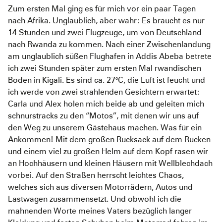
Pediatric Emergency Fund
Transparenz
Zum ersten Mal ging es für mich vor ein paar Tagen
nach Afrika. Unglaublich, aber wahr: Es braucht es nur
Abgeschlossene Projekte
Jahresbericht
14 Stunden und zwei Flugzeuge, um von Deutschland
nach Rwanda zu kommen. Nach einer Zwischenlandung
Partnerschaften
am unglaublich süßen Flughafen in Addis Abeba betrete
ich zwei Stunden später zum ersten Mal rwandischen
Boden in Kigali. Es sind ca. 27°C, die Luft ist feucht und
ich werde von zwei strahlenden Gesichtern erwartet:
Carla und Alex holen mich beide ab und geleiten mich
schnurstracks zu den “Motos”, mit denen wir uns auf
den Weg zu unserem Gästehaus machen. Was für ein
Ankommen! Mit dem großen Rucksack auf dem Rücken
und einem viel zu großen Helm auf dem Kopf rasen wir
an Hochhäusern und kleinen Häusern mit Wellblechdach
vorbei. Auf den Straßen herrscht leichtes Chaos,
welches sich aus diversen Motorrädern, Autos und
Lastwagen zusammensetzt. Und obwohl ich die
mahnenden Worte meines Vaters bezüglich langer