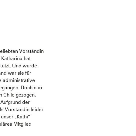
eliebten Vorständin
. Katharina hat
tützt. Und wurde
nd war sie für
e administrative
 gegangen. Doch nun
ch Chile gezogen,
 Aufgrund der
als Vorständin leider
unser „Kathi“
uläres Mitglied