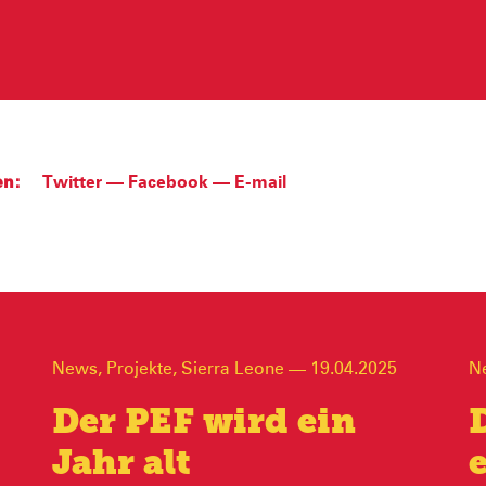
en:
Twitter
—
Facebook
—
E-mail
News
,
Projekte
,
Sierra Leone
—
19.04.2025
N
Der PEF wird ein
Jahr alt