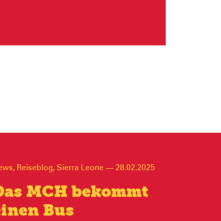
ews
,
Reiseblog
,
Sierra Leone
—
28.02.2025
Das MCH bekommt
einen Bus