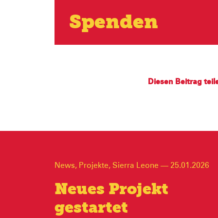
Spenden
Diesen Beitrag teil
News
,
Projekte
,
Sierra Leone
—
25.01.2026
Neues Projekt
gestartet