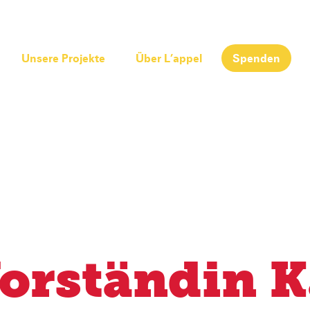
Unsere Projekte
Über L’appel
Spenden
orständin K