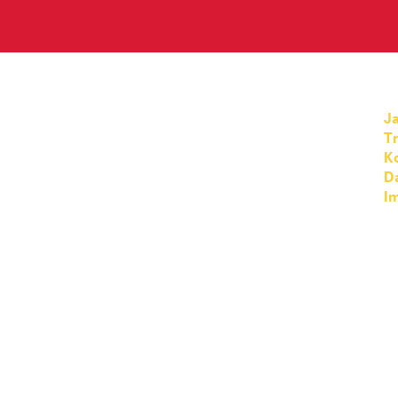
Ja
T
K
D
I