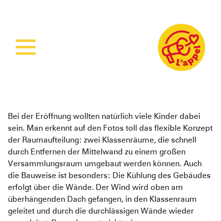
Home
Aktuelles
Unsere Arbeit
Bei der Eröffnung wollten natürlich viele Kinder dabei
sein. Man erkennt auf den Fotos toll das flexible Konzept
Unsere Projekte
Sierra Leone
der Raumaufteilung: zwei Klassenräume, die schnell
Über L’appel
Ruanda
Stärkung der Kindergesundheit
durch Entfernen der Mittelwand zu einem großen
Versammlungsraum umgebaut werden können. Auch
Spenden
Was wir tun
Woman Empowerment
Über uns
die Bauweise ist besonders: Die Kühlung des Gebäudes
erfolgt über die Wände. Der Wind wird oben am
Wie wir arbeiten
Sichere Geburtshilfe
Unser Team
überhängenden Dach gefangen, in den Klassenraum
Ruanda Nursery School Feeding Project
Mitmachen
geleitet und durch die durchlässigen Wände wieder