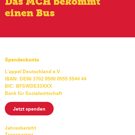
Das MCH bekommt
einen Bus
Spendenkonto
L’appel Deutschland e.V.
IBAN: DE86 3702 0500 0555 5544 44
BIC: BFSWDE33XXX
Bank für Sozialwirtschaft
Jetzt spenden
Jahresbericht
Transparenz