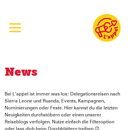
Home
Aktuelles
Unsere Arbeit
News
Unsere Projekte
Sierra Leone
Über L’appel
Ruanda
Stärkung der Kindergesundheit
Bei L’appel ist immer was los: Delegationsreisen nach
Spenden
Was wir tun
Woman Empowerment
Über uns
Sierra Leone und Ruanda, Events, Kampagnen,
Nominierungen oder Feste. Hier kannst du die letzten
Wie wir arbeiten
Sichere Geburtshilfe
Unser Team
Neuigkeiten durchstöbern oder einen unserer
Reiseblogs verfolgen. Nutze einfach die Filteroption
Ruanda Nursery School Feeding Project
Mitmachen
oder lass dich beim Durchblättern treiben 😉