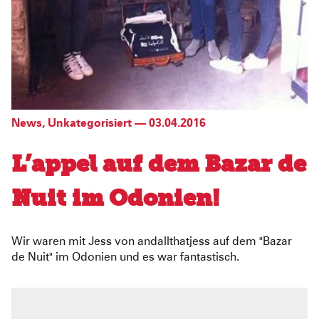
News
,
Unkategorisiert
—
03.04.2016
L’appel auf dem Bazar de
Nuit im Odonien!
Wir waren mit Jess von andallthatjess auf dem "Bazar
de Nuit" im Odonien und es war fantastisch.