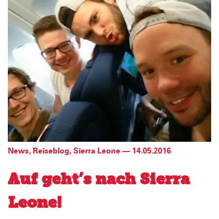
News
,
Reiseblog
,
Sierra Leone
—
14.05.2016
Auf geht’s nach Sierra
Leone!