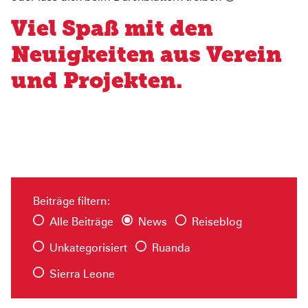
Pediatric Emergency Fund
Transparenz
Viel Spaß mit den
Abgeschlossene Projekte
Jahresbericht
Neuigkeiten aus Verein
Partnerschaften
und Projekten.
Beiträge filtern:
Alle Beiträge
News
Reiseblog
Unkategorisiert
Ruanda
Sierra Leone