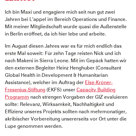
Pediatric Emergency Fund
Transparenz
Ich bin Maxi und engagiere mich seit nun gut zwei
Abgeschlossene Projekte
Jahresbericht
Jahren bei L’appel im Bereich Operations und Finance.
Mit meiner Mitgliedschaft wurde quasi die Außenstelle
Partnerschaften
in Berlin eröffnet, da ich hier lebe und arbeite.
Im August diesen Jahres war es für mich endlich das
erste Mal soweit: Für zehn Tage reisten Nick und ich
nach Makeni in Sierra Leone. Mit im Gepäck hatten wir
den externen Begleiter Heinz Henghuber (Consultant
Global Health in Development & Humanitarian
Assistance), welcher im Auftrag der
Else-Kröner-
Fresenius-Stiftung
(EKFS) unser
Capacity Building
Programm
nach strengen Vorgaben der GIZ evaluieren
sollte: Relevanz, Wirksamkeit, Nachhaltigkeit und
Effizienz unseres Projekts sollten nach mehrmonatiger,
akribischer Vorbereitung unsererseits vor Ort unter die
Lupe genommen werden.