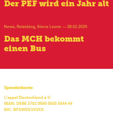
Der PEF wird ein Jahr alt
News
,
Reiseblog
,
Sierra Leone
—
28.02.2025
Das MCH bekommt
einen Bus
Spendenkonto
L’appel Deutschland e.V.
IBAN: DE86 3702 0500 0555 5544 44
BIC: BFSWDE33XXX