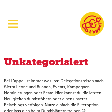
Home
Aktuelles
Unsere Arbeit
Unkategorisiert
Unsere Projekte
Sierra Leone
Über L’appel
Ruanda
Stärkung der Kindergesundheit
Bei L’appel ist immer was los: Delegationsreisen nach
Spenden
Was wir tun
Woman Empowerment
Über uns
Sierra Leone und Ruanda, Events, Kampagnen,
Nominierungen oder Feste. Hier kannst du die letzten
Wie wir arbeiten
Sichere Geburtshilfe
Unser Team
Neuigkeiten durchstöbern oder einen unserer
Reiseblogs verfolgen. Nutze einfach die Filteroption
Ruanda Nursery School Feeding Project
Mitmachen
oder lass dich beim Durchblättern treiben 😉