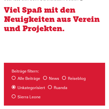
Pediatric Emergency Fund
Transparenz
Viel Spaß mit den
Abgeschlossene Projekte
Jahresbericht
Neuigkeiten aus Verein
Partnerschaften
und Projekten.
Beiträge filtern:
Alle Beiträge
News
Reiseblog
Unkategorisiert
Ruanda
Sierra Leone