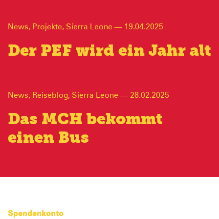
News
,
Projekte
,
Sierra Leone
—
19.04.2025
Der PEF wird ein Jahr alt
News
,
Reiseblog
,
Sierra Leone
—
28.02.2025
Das MCH bekommt
einen Bus
Spendenkonto