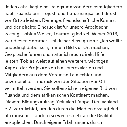
Pediatric Emergency Fund
Transparenz
Jedes Jahr fliegt eine Delegation von Vereinsmitgliedern
nach Ruanda um Projekt- und Forschungsarbeit direkt
Abgeschlossene Projekte
Jahresbericht
vor Ort zu leisten. Der enge, freundschaftliche Kontakt
und der direkte Eindruck ist für unsere Arbeit sehr
Partnerschaften
wichtig. Tobias Weiler, Teammitglied seit Winter 2013,
war diesen Sommer Teil dieser Reisegruppe. „Ich wollte
unbedingt dabei sein, mir ein Bild vor Ort machen,
Gespräche führen und natürlich auch direkt Hilfe
leisten“Tobias weist auf einen weiteren, wichtigen
Aspekt der Projektreisen hin. Interessierten und
Mitgliedern aus dem Verein soll ein echter und
unverfäschter Eindruck von der Situation vor Ort
vermittelt werden, Sie sollen sich ein eigenes Bild von
Ruanda und dem afrikanischen Kontinent machen.
Diesem Bildungsauftrag fühlt sich L’appel Deutschland
e.V. verpflichtet, um das durch die Medien erzeugt Bild
afrikanischer Ländern so weit es geht an die Realität
anzugleichen. Durch eigene Erfahrungen, durch