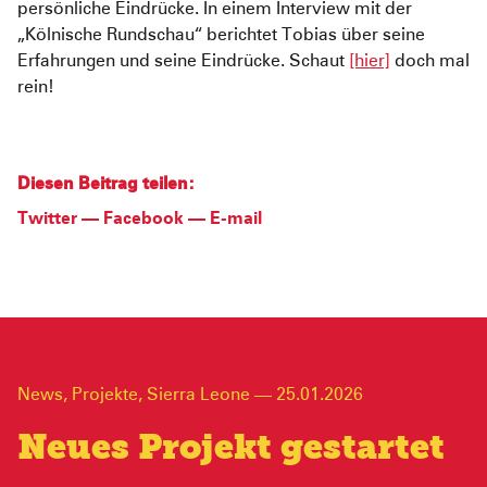
persönliche Eindrücke. In einem Interview mit der
„Kölnische Rundschau“ berichtet Tobias über seine
Erfahrungen und seine Eindrücke. Schaut
[hier]
doch mal
rein!
Diesen Beitrag teilen:
Twitter
—
Facebook
—
E-mail
News
,
Projekte
,
Sierra Leone
—
25.01.2026
Neues Projekt gestartet