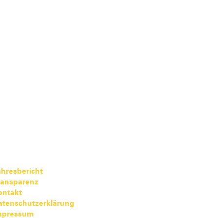
hresbericht
ransparenz
ontakt
atenschutzerklärung
mpressum