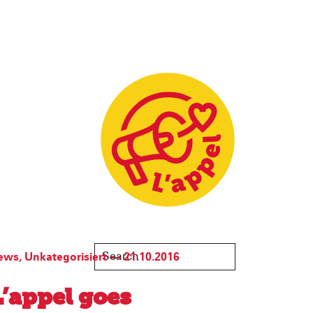
ews
,
Unkategorisiert
—
21.10.2016
L’appel goes