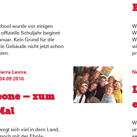
hool wurde vor einigen
Wi
offizielle Schuljahr beginnt
W
anuar. Kein Grund für die
W
ie Gebäude nicht jetzt schon
wi
tzen.
pr
ierra Leone
,
N
04.09.2016
eone – zum
Mal
Wi
wegt sich viel in dem Land,
un
r noch mit der Ebola-
se