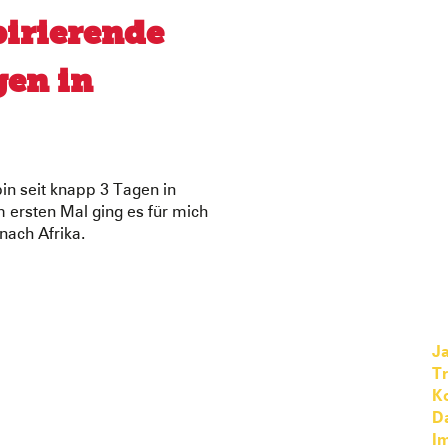
pirierende
en in
bin seit knapp 3 Tagen in
 ersten Mal ging es für mich
nach Afrika.
Ja
T
K
D
I