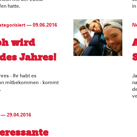
en hatte.
in
tegorisiert
—
09.06.2016
N
ph wird
des Jahres!
res - Ihr habt es
Ja
hon mitbekommen - kommt
n
.
de
ve
—
29.04.2016
teressante