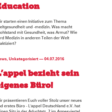
Education
r starten einen Initiative zum Thema
eltgesundheit und -medizin. Was macht
ohlstand mit Gesundheit, was Armut? Wie
rd Medizin in anderen Teilen der Welt
aktiziert?
ews
,
Unkategorisiert
—
04.07.2016
L’appel bezieht sein
eigenes Büro!
r präsentieren Euch voller Stolz unser neues
d erstes Büro - L'appel Deutschland e.V. hat
inen Sitz in der Aduchtstr. 7 im Agnesviertel