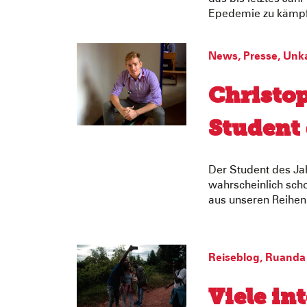
Epedemie zu kämpf
News
,
Presse
,
Unka
Christo
Student 
Der Student des Jah
wahrscheinlich sc
aus unseren Reihen
Reiseblog
,
Ruanda
Viele in