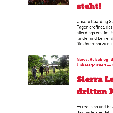
steht!
Unsere Boarding Sc
Tagen eröffnet, das 
allerdings erst im J
Kinder und Lehrer d
für Unterricht zu nu
News
,
Reiseblog
,
S
Unkategorisiert
—
Sierra L
dritten 
Es regt sich und be
das bis letztes Jah