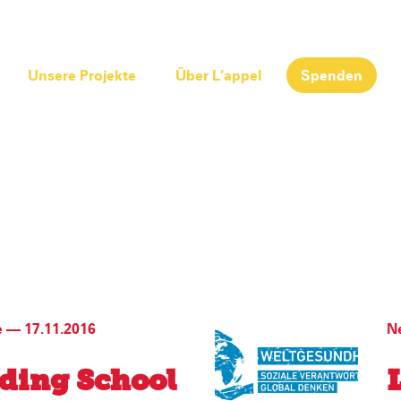
Unsere Projekte
Über L’appel
Spenden
e
—
17.11.2016
N
ding School