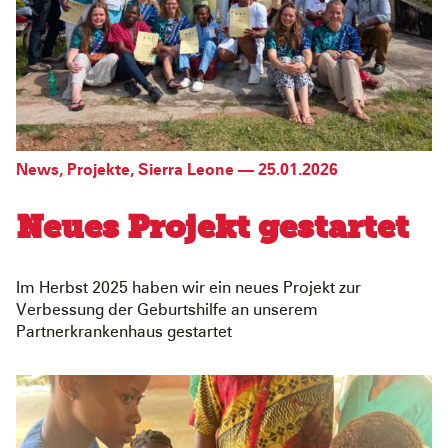
Pediatric Emergency Fund
Transparenz
Abgeschlossene Projekte
Jahresbericht
Partnerschaften
News
,
Projekte
,
Sierra Leone
—
25.01.2026
Neues Projekt gestartet
Im Herbst 2025 haben wir ein neues Projekt zur
Verbessung der Geburtshilfe an unserem
Partnerkrankenhaus gestartet