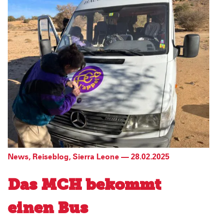
News
,
Reiseblog
,
Sierra Leone
—
28.02.2025
Das MCH bekommt
einen Bus