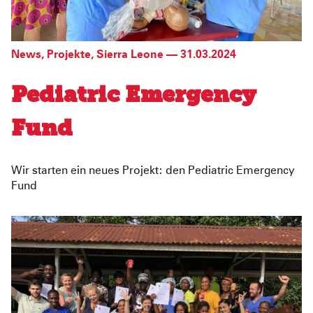
News
,
Projekte
,
Sierra Leone
—
31.03.2024
Pediatric Emergency
Fund
Wir starten ein neues Projekt: den Pediatric Emergency
Fund